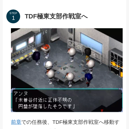
STEP
TDF極東支部作戦室へ
前章
での任務後、TDF極東支部作戦室へ移動す