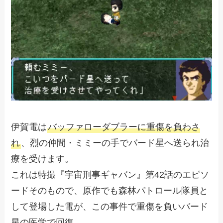
伊賀電は
バッファローダブラーに重傷を負わさ
れ
、烈の仲間・ミミーの手でバード星へ送られ治
療を受けます。
これは特撮『宇宙刑事ギャバン』第42話のエピソ
ードそのもので、原作でも森林パトロール隊員と
して登場した電が、この事件で重傷を負いバード
星の医学で回復。