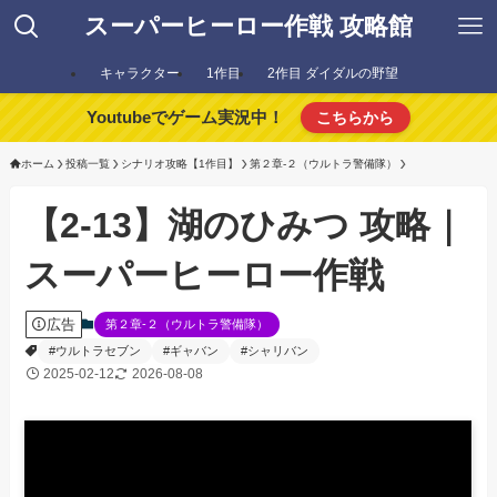
スーパーヒーロー作戦 攻略館
キャラクター
1作目
2作目 ダイダルの野望
Youtubeでゲーム実況中！
こちらから
ホーム
投稿一覧
シナリオ攻略【1作目】
第２章-２（ウルトラ警備隊）
【2-13】湖のひみつ 攻略｜
スーパーヒーロー作戦
広告
第２章-２（ウルトラ警備隊）
#ウルトラセブン
#ギャバン
#シャリバン
2025-02-12
2026-08-08