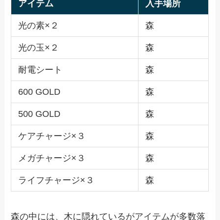
アイテム
入手場所
光の素×２
森
光の玉×２
森
耐電シート
森
600 GOLD
森
500 GOLD
森
ケアチャージ×３
森
メガチャージ×３
森
ライフチャージ×３
森
森の中には、木に隠れているがアイテムが多数落