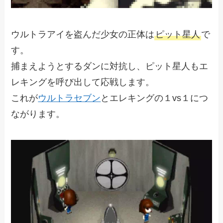
ウルトラアイを盗んだ少女の正体は
ピット星人
で
す。
捕まえようとするダンに対抗し、ピット星人もエ
レキングを呼び出して応戦します。
これが
ウルトラセブン
とエレキングの１vs１につ
ながります。