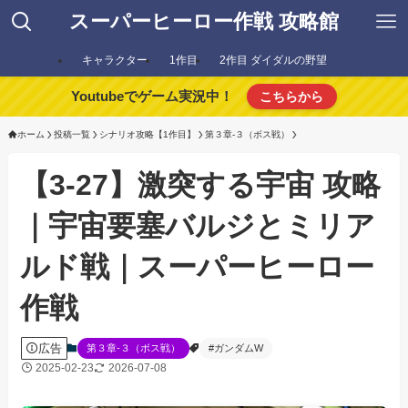
スーパーヒーロー作戦 攻略館
キャラクター
1作目
2作目 ダイダルの野望
Youtubeでゲーム実況中！
こちらから
ホーム
投稿一覧
シナリオ攻略【1作目】
第３章-３（ボス戦）
【3-27】激突する宇宙 攻略
｜宇宙要塞バルジとミリア
ルド戦｜スーパーヒーロー
作戦
広告
第３章-３（ボス戦）
#ガンダムW
2025-02-23
2026-07-08