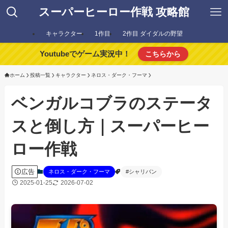
スーパーヒーロー作戦 攻略館
キャラクター
1作目
2作目 ダイダルの野望
Youtubeでゲーム実況中！
こちらから
ホーム
投稿一覧
キャラクター
ネロス・ダーク・フーマ
ベンガルコブラのステータ
スと倒し方｜スーパーヒー
ロー作戦
広告
ネロス・ダーク・フーマ
#シャリバン
2025-01-25
2026-07-02